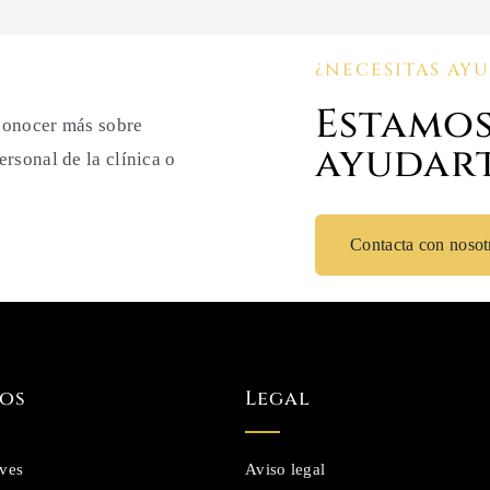
¿NECESITAS AY
Estamos
 conocer más sobre
ayudar
ersonal de la clínica o
Contacta con nosot
os
Legal
eves
Aviso legal