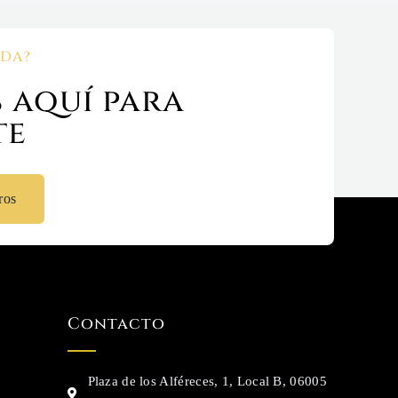
UDA?
 aquí para
te
ros
Contacto
Plaza de los Alféreces, 1, Local B, 06005