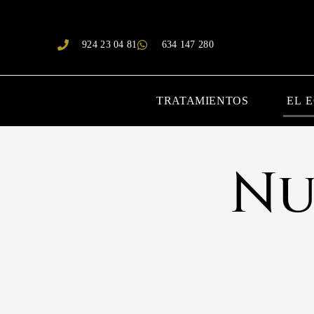
924 23 04 81
634 147 280
TRATAMIENTOS
EL 
Nu