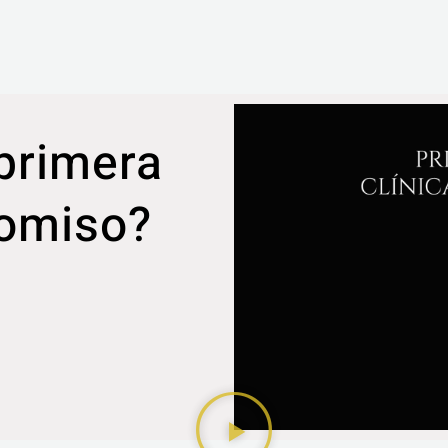
 primera
romiso?